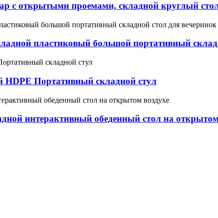
ар с открытыми проемами, складной круглый сто
ладной пластиковый большой портативный складн
й HDPE Портативный складной стул
дной интерактивный обеденный стол на открытом