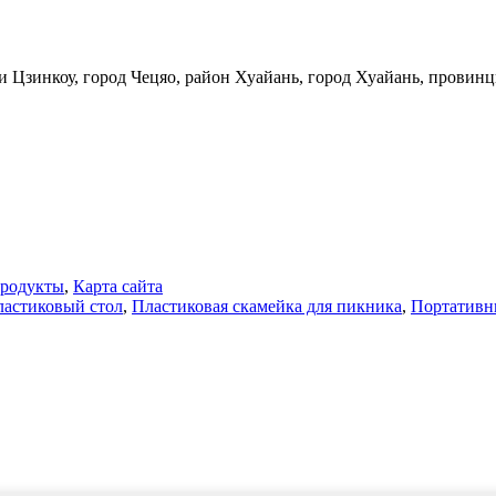
Цзинкоу, город Чецяо, район Хуайань, город Хуайань, провинц
продукты
,
Карта сайта
ластиковый стол
,
Пластиковая скамейка для пикника
,
Портативн