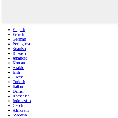
English
French
German
Portuguese
Spanish
Russian
Japanese
Korean
Arabic
Irish
Greek
Turkish
Italian
Danish
Romanian
Indonesian
Czech
Afrikaans
Swedish