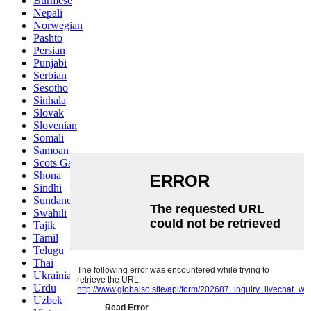
Burmese
Nepali
Norwegian
Pashto
Persian
Punjabi
Serbian
Sesotho
Sinhala
Slovak
Slovenian
Somali
Samoan
Scots Gaelic
Shona
Sindhi
Sundanese
Swahili
Tajik
Tamil
Telugu
Thai
Ukrainian
Urdu
Uzbek