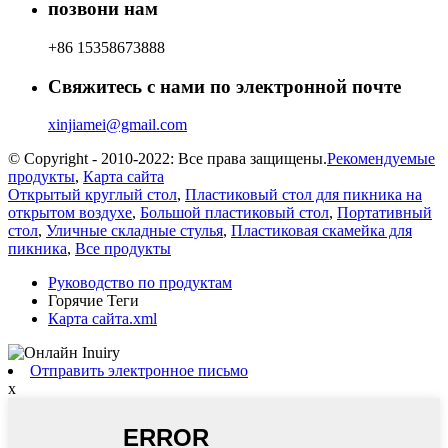
позвони нам
+86 15358673888
Свяжитесь с нами по электронной почте
xinjiamei@gmail.com
© Copyright - 2010-2022: Все права защищены.
Рекомендуемые
продукты
,
Карта сайта
Открытый круглый стол
,
Пластиковый стол для пикника на
открытом воздухе
,
Большой пластиковый стол
,
Портативный
стол
,
Уличные складные стулья
,
Пластиковая скамейка для
пикника
,
Все продукты
Руководство по продуктам
Горячие Теги
Карта сайта.xml
Отправить электронное письмо
x